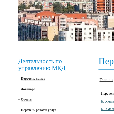
Пер
Деятельность по
управлению МКД
–
Перечень домов
Главная
–
Договора
Перече
–
Отчеты
Б. Хмел
Б. Хмел
–
Перечень работ и услуг