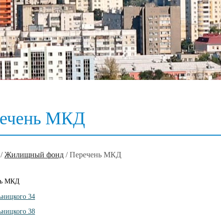
ечень МКД
/
Жилищный фонд
/
Перечень МКД
нь МКД
ьницкого 34
ьницкого 38