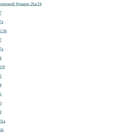
роицкий бульвар 26а/24
7
7а
5/36
7
7а
4
6/9
2
4
6
0
9
01а
66