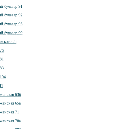
й бульвар 91
й бульвар 92
й бульвар 93
й бульвар 99
вского 2а
76
81
83
104
11
женская 63б
женская 65а
женская 71
женская 78а